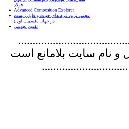
فولاد
Advanced Composition Explorer
عجیب ترین فرم هاي حيات و قابل زيست
در جهان (قسمت اول)
تقویم نجومی
................................. استفاده از
و نام سايت بلامانع است
..............................