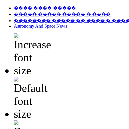
���� ���� �����
����� ����� ����� � ����
�������� ����� �� ���� � ���
Astronomy And Space News