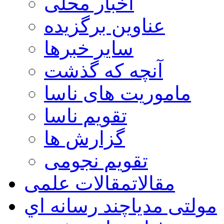
اخبار محلی
عناوین برگزیده
سایر خبرها
آنچه که گذشت
ماموریت های ناسا
تقویم ناسا
گزارش ها
تقویم نجومی
مقالات
مقالات علمی
مولتی مدیا
چند رسانه اي