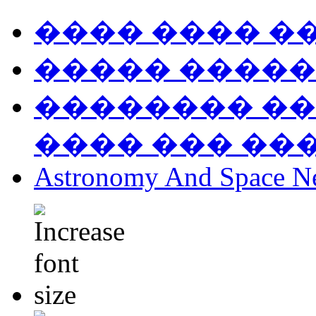
���� ���� �
����� �����
�������� ��
���� ��� ��
Astronomy And Space N