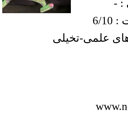
 -
6/1
ای علمی-تخیلی
www.n