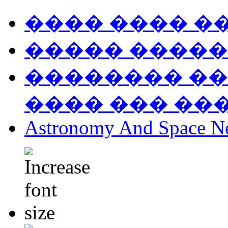
���� ���� �
����� �����
�������� ��
���� ��� ��
Astronomy And Space N