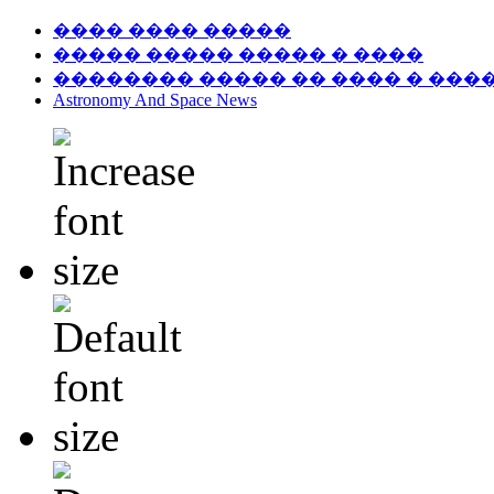
���� ���� �����
����� ����� ����� � ����
�������� ����� �� ���� � ���
Astronomy And Space News