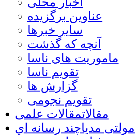
اخبار محلی
عناوین برگزیده
سایر خبرها
آنچه که گذشت
ماموریت های ناسا
تقویم ناسا
گزارش ها
تقویم نجومی
مقالات
مقالات علمی
مولتی مدیا
چند رسانه اي