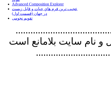
Advanced Composition Explorer
عجیب ترین فرم هاي حيات و قابل زيست
در جهان (قسمت اول)
تقویم نجومی
................................. استفاده از
و نام سايت بلامانع است
..............................