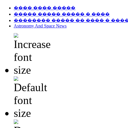
���� ���� �����
����� ����� ����� � ����
�������� ����� �� ���� � ���
Astronomy And Space News