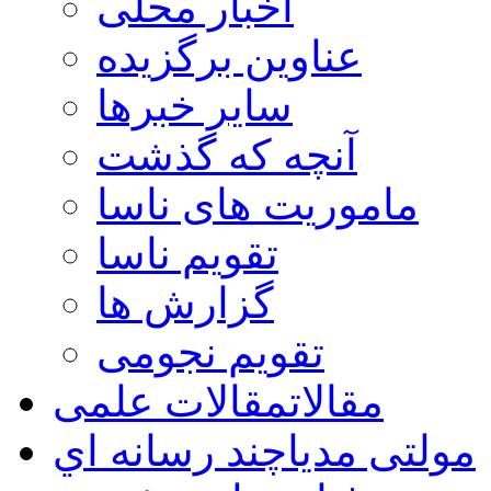
اخبار محلی
عناوین برگزیده
سایر خبرها
آنچه که گذشت
ماموریت های ناسا
تقویم ناسا
گزارش ها
تقویم نجومی
مقالات
مقالات علمی
مولتی مدیا
چند رسانه اي