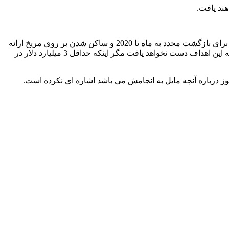
هند یافت.
تصاویر جدید از پویایی ماه، آینده برنامه های فضایی بشر را تغییر می دهد. ایده کاوش های فضایی توسط گروه مدیریتی بوش در سال 2004 و برای بازگشت مجدد به ماه تا 2020 و ساکن شدن بر روی مریخ ارائه
، منتخب توسط اوباما، برنامه ها را بازبینی دوباره کرده و درست چند هفته قبل گزارش نموده که ناسا زودتر به این اهداف دست نخواهد یافت مگر اینکه حداقل 3 میلیارد دلار در
ز درباره آنچه مایل به انجامش می باشد اشاره ای نکرده است.