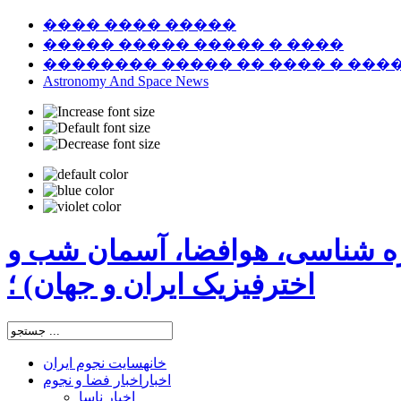
���� ���� �����
����� ����� ����� � ����
�������� ����� �� ���� � ���
Astronomy And Space News
ره شناسی، هوافضا، آسمان شب و
اخترفیزیک ایران و جهان) ؛
خانه
سایت نجوم ایران
اخبار
اخبار فضا و نجوم
اخبار ناسا