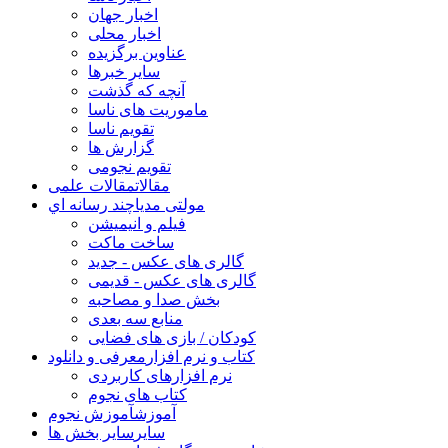
اخبار جهان
اخبار محلی
عناوین برگزیده
سایر خبرها
آنچه که گذشت
ماموریت های ناسا
تقویم ناسا
گزارش ها
تقویم نجومی
مقالات
مقالات علمی
مولتی مدیا
چند رسانه اي
فیلم و انیمیشن
ساخت ماکت
گالری های عکس - جدید
گالری های عکس - قدیمی
بخش صدا و مصاحبه
منابع سه بعدی
کودکان / بازی های فضایی
کتاب و نرم افزار
معرفی و دانلود
نرم افزارهای کاربردی
کتاب های نجوم
آموزش
آموزش نجوم
سایر
سایر بخش ها