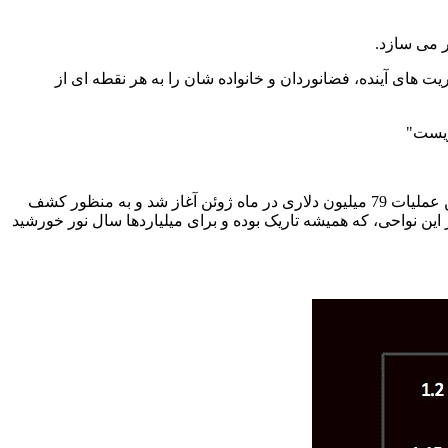
ر می سازد.
ت های آینده، فضانوردان و خانواده شان را به هر نقطه ای از
ریست"
پس از ماموریت های آپولو در دهه های 1960 و 1970 کره ماه به عنوان یک مکان ترسناک، ناخوشایند و مرده برای کاوشگران تلقی می شد.این عملیات 79 میلیون دلاری در ماه ژوئن آغاز شد و به منظور کشف
 این نواحی، که همیشه تاریک بوده و برای میلیاردها سال نور خورشید