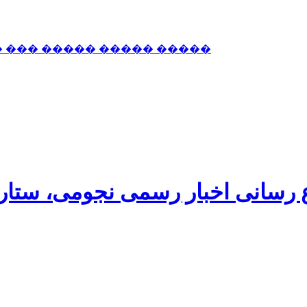
� ��� ����� ����� �����
اع رسانی اخبار رسمی نجومی، ستا