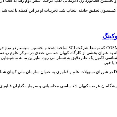
کمیسیون تحقیق حادثه انتخاب شد. تجربیات او در این کمیته باعث شد 
وکینگ
بر اسا آخرین گزارشات، استفان هاوکینگ انتظار دارد که ابررایانه COSMOS ک
که به عنوان بخشی از کارگاه کیهان شناسی عددی در مرکز علوم ریاضی
یا خیر.
ابررایانه COSMOS بخشی از تسهیلات علمکرد محاسباتی بالای DiRAC در شورای تسهیلات علم و فناوری 