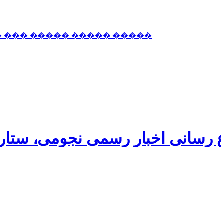
� ��� ����� ����� �����
اع رسانی اخبار رسمی نجومی، ستا