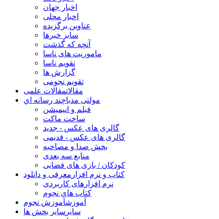
اخبار جهان
اخبار محلی
عناوین برگزیده
سایر خبرها
آنچه که گذشت
ماموریت های ناسا
تقویم ناسا
گزارش ها
تقویم نجومی
مقالات
مقالات علمی
مولتی مدیا
چند رسانه اي
فیلم و انیمیشن
ساخت ماکت
گالری های عکس - جدید
گالری های عکس - قدیمی
بخش صدا و مصاحبه
منابع سه بعدی
کودکان / بازی های فضایی
کتاب و نرم افزار
معرفی و دانلود
نرم افزارهای کاربردی
کتاب های نجوم
آموزش
آموزش نجوم
سایر
سایر بخش ها