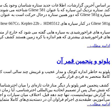
بر اساس آخرین گزارشات، اطلاعات جدید ستاره شناسان وجود یک سیا
سیاره Gliese 581g که دور همین ستاره درحال حرکت است به عنوان سیاره قابل سکونت در نظر گرفته می شود.
Gliese 581g در کنار سیاره های Gliese 667Cc، Kepler-22b ، HD85512و Gliese 581d در فهرست سیاره های قابل سکونت و سیاره های فراخورشیدی شبیه زمین قرار می گیرد.
سیاره های فراخورشیدی به سیاره هایی گفته می شود که خارج از منظ
های فراخورشیدی بیشتری که هم اندازه با کره زمین هستند کشف کرده
ادامه مطلب...
پلوتو و پنجمین قمر آن
پلوتو به خاطر اندازه کوچک و مدار عجیب و غریبش چند سالی است که 
کاملا منحصر به فردی قرار بگیرد.
کشف پنجمین قمر پلوتو بار دیگر منازعات تازه‌ای را میان اخترشنا
که شش سال پس از تصمیم اتحادیه بین‌المللی اخترشناسی، آیا زمان
به گزارش نیوساینتیست، تنها چند دهه قبل، اختلاف میان سیارات و اج
می‌آموزیم، طبقه‌بندی اجرام فراوان آن در دسته‌بندی‌های کاملا متمای
ادامه مطلب...