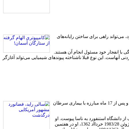
می‌تواند راهی برای ساختن رایانه‌های
 با انفجار خود مسئول انجام آن هستند.
 آنهاست. این نوع قبلا ناشناخته پیوندهای شیمیایی می‌تواند آغازگر
سالی راید، فضانورد و فیزیک‌دان شناخته‌شده آمریکایی که در سال 1983/1362 نخستین زن آمریکایی لقب گرفت که به فضا سفر کرد، دیروز و پس از 17 ماه مبارزه با بیماری سرطان
 متولد شد؛ در 26 سالگی و پس از کسب دکترای فیزیک از دانشگاه استنفورد به ناسا پیوست. او
در ماموریت‌های دوم و سوم شاتل در بخش ارتباطات زمینی با شاتل فعال بود و در پروژه ساخت بازوی روباتیک شاتل شرکت داشت. در 18 ژوئن 1983/28 خردااد 1362، او در هفتمین