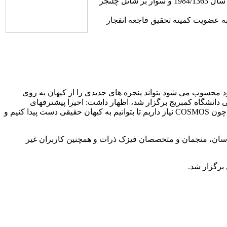
ماموریت شاتل‌های فضایی سوار بر شاتل فضایی چلنجر به فضا رفت و نخستین فضانورد زن آمریکایی لقب گرفت. سفر دوم راید به فضا در سال 1984/1363 و سوار بر شاتل چلنجر
به عضویت کمیته تحقیق فاجعه انفجار
ه توسط شرکت SGI ساخته شده و نخستین سیستم در نوع خود محسوب می شود بتواند پنجره های جدیدی را از کیهان به روی
 دانشگاه کمبریج برگزار شد، اظهار داشت: اخیرا پیشترفهای
چشمگیری در عرصه کیهان شناسی و فیزیک ذرات داشته ایم. کیهان شناسی اکنون یک علم دقیق به شمار می رود، بنابراین ما به ماشینهایی چون COSMOS نیاز داریم تا بتوانیم به کیهان حقیقی دست پیدا کنیم و
به عنوان سازمان ملی کیهان شناسان، منجمان و متخصصان فیزک ذرات و همچنین کاربران غیر