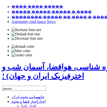
���� ���� �����
����� ����� ����� � ����
�������� ����� �� ���� � ���
Astronomy And Space News
ره شناسی، هوافضا، آسمان شب و
اخترفیزیک ایران و جهان) ؛
خانه
سایت نجوم ایران
اخبار
اخبار فضا و نجوم
اخبار ناسا