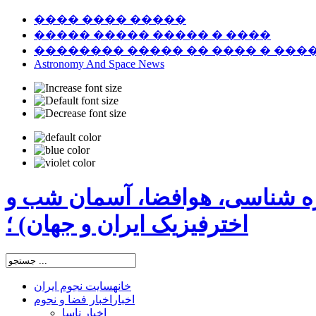
���� ���� �����
����� ����� ����� � ����
�������� ����� �� ���� � ���
Astronomy And Space News
ره شناسی، هوافضا، آسمان شب و
اخترفیزیک ایران و جهان) ؛
خانه
سایت نجوم ایران
اخبار
اخبار فضا و نجوم
اخبار ناسا