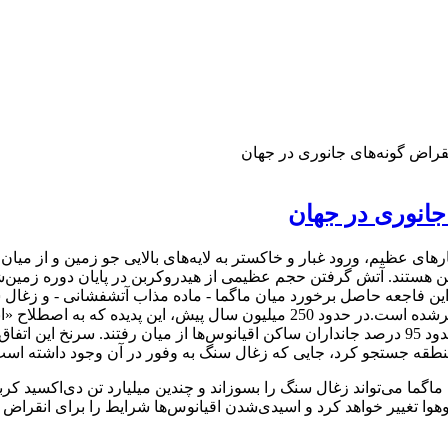
قراض گونه‌های جانوری در جهان
جانوری در جهان
 در 250 میلیون سال پیش به انفجارهای عظیم، ورود غبار و خاکستر به لایه‌های بالایی جو زم
 هستند. آتش گرفتن حجم عظیمی از هیدروکربن در پایان دوره زمین‌شن
ن فاجعه حاصل برخورد میان ماگما - ماده مذاب آتشفشانی - و زغال سنگ
دی‌اکسیدکربنی بیش از تولید گازهای گلخانه‌ای در تمام تاریخ بشر منجر‌شده است.در حدود 250 
طی آن بیش از 70 درصد گونه‌های گیاهی و جانوری ساکن خشکی و حدود 95 درصد جانداران ساکن اقیانوس‌ها از م
قه جستجو کرد، جایی که زغال‌ سنگ به وفور در آن وجود داشته است
گما می‌تواند زغال سنگ را بسوزاند و چندین میلیارد تن دی‌اکسید کر
هوا تغییر خواهد کرد و اسیدی‌شدن اقیانوس‌ها شرایط را برای انقراض‌ ب