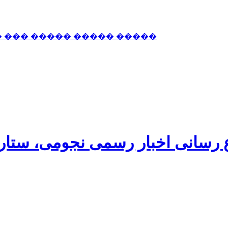
� ��� ����� ����� �����
اع رسانی اخبار رسمی نجومی، ستا