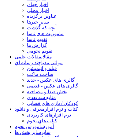
اخبار جهان
اخبار محلی
عناوین برگزیده
سایر خبرها
آنچه که گذشت
ماموریت های ناسا
تقویم ناسا
گزارش ها
تقویم نجومی
مقالات
مقالات علمی
مولتی مدیا
چند رسانه اي
فیلم و انیمیشن
ساخت ماکت
گالری های عکس - جدید
گالری های عکس - قدیمی
بخش صدا و مصاحبه
منابع سه بعدی
کودکان / بازی های فضایی
کتاب و نرم افزار
معرفی و دانلود
نرم افزارهای کاربردی
کتاب های نجوم
آموزش
آموزش نجوم
سایر
سایر بخش ها