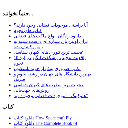
حتماً بخوانید...
آیا براستی موجودات فضایی وجود دارند؟
کتاب های نجوم
دانلود رایگان انواع ماکت های فضایی
برای اولین بار، سیاره ای درست شبیه به
زمین کشف شد
عجیبت ترین تئوری های کیهان شناسی
10 واقعیت عجیب و شگفت انگیز درباره
نجوم
نکاتی ضروری پیش از خرید تلسکوپ
بهترین دانشگاه های جهان در رشته نجوم و
فیزیک
عجیبت ترین نظریه های کیهان شناسی
روش‌های جهت‌یابی
هاوكينگ : "موجودات فضايي وجود دارند"
کتاب
دانلود کتاب How Spacecraft Fly
دانلود کتاب The Complete Book of