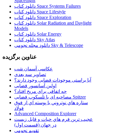
Spaceflight
دانلود کتاب Space Systems Failures
دانلود کتاب Space Lifestyle
دانلود کتاب Space Exploration
دانلود کتاب Solar Radiation and Daylight
Models
دانلود کتاب Solar Energy
دانلود کتاب Sky Atlas
دانلود مجله نجومی Sky & Telescope
عناوین برگزیده
عکاسی آسمان شب
تصاویر سه بعدی
آیا براستی موجودات فضایی وجود دارند؟
اولین آسانسور فضایی
چه اتفاقی برای مریخ افتاد؟
مصاحبه ای با تلسکوپ فضایی Spitzer
ستاره هاي نوتروني با پوسته اي از فوق
فولاد
Advanced Composition Explorer
عجیب ترین فرم هاي حيات و قابل زيست
در جهان (قسمت اول)
تقویم نجومی