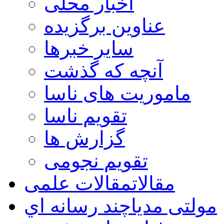
اخبار محلی
عناوین برگزیده
سایر خبرها
آنچه که گذشت
ماموریت های ناسا
تقویم ناسا
گزارش ها
تقویم نجومی
مقالات
مقالات علمی
مولتی مدیا
چند رسانه اي