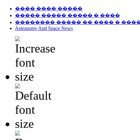
���� ���� �����
����� ����� ����� � ����
�������� ����� �� ���� � ���
Astronomy And Space News