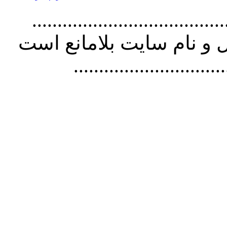
................................. استفاده از
و نام سايت بلامانع است
..............................