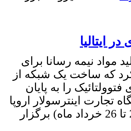
ر ایتالیا
مواد نیمه رسانا برای
 کرد که ساخت یک شبکه از
توولتائیک را به پایان
ه تجارت اینترسولار اروپا
که طی روزهای 11 تا 15 ژوئن (22 تا 26 خرداد ماه) برگزار