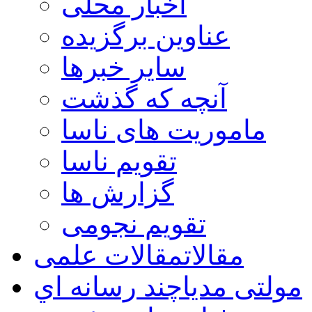
اخبار محلی
عناوین برگزیده
سایر خبرها
آنچه که گذشت
ماموریت های ناسا
تقویم ناسا
گزارش ها
تقویم نجومی
مقالات
مقالات علمی
مولتی مدیا
چند رسانه اي