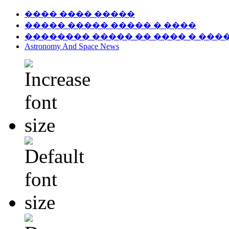
���� ���� �����
����� ����� ����� � ����
�������� ����� �� ���� � ���
Astronomy And Space News