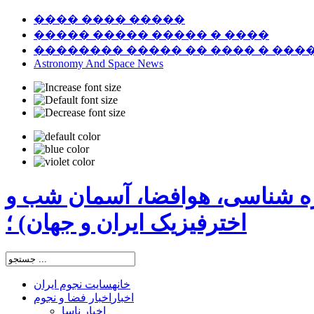
���� ���� �����
����� ����� ����� � ����
�������� ����� �� ���� � ���
Astronomy And Space News
ره شناسی، هوافضا، آسمان شب و
اخترفیزیک ایران و جهان) ؛
خانه
سایت نجوم ایران
اخبار
اخبار فضا و نجوم
اخبار ناسا