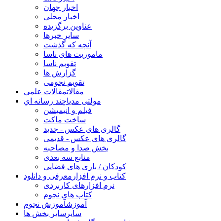
اخبار جهان
اخبار محلی
عناوین برگزیده
سایر خبرها
آنچه که گذشت
ماموریت های ناسا
تقویم ناسا
گزارش ها
تقویم نجومی
مقالات
مقالات علمی
مولتی مدیا
چند رسانه اي
فیلم و انیمیشن
ساخت ماکت
گالری های عکس - جدید
گالری های عکس - قدیمی
بخش صدا و مصاحبه
منابع سه بعدی
کودکان / بازی های فضایی
کتاب و نرم افزار
معرفی و دانلود
نرم افزارهای کاربردی
کتاب های نجوم
آموزش
آموزش نجوم
سایر
سایر بخش ها