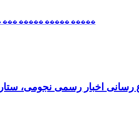
� ��� ����� ����� �����
اع رسانی اخبار رسمی نجومی، ستا