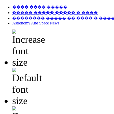
���� ���� �����
����� ����� ����� � ����
�������� ����� �� ���� � ���
Astronomy And Space News