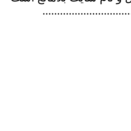
..............................