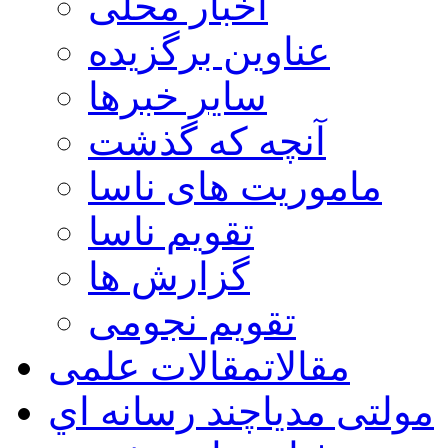
اخبار محلی
عناوین برگزیده
سایر خبرها
آنچه که گذشت
ماموریت های ناسا
تقویم ناسا
گزارش ها
تقویم نجومی
مقالات
مقالات علمی
مولتی مدیا
چند رسانه اي