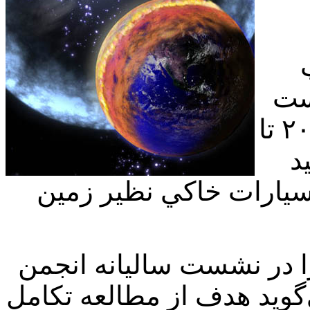
است
در تحقيقات خود دريافته است در ‪ ۲۰‬تا
د
يارات خاكي نظير زمين
را در نشست ساليانه انجمن
‌گويد هدف از مطالعه تكامل