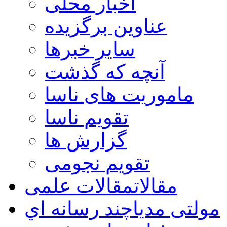
اخبار محلی
عناوین برگزیده
سایر خبرها
آنچه که گذشت
ماموریت های ناسا
تقویم ناسا
گزارش ها
تقویم نجومی
مقالات
مقالات علمی
مولتی مدیا
چند رسانه اي