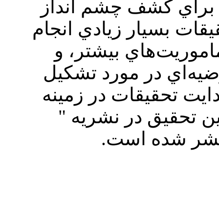
د براي كشف چشم انداز
يقات بسيار زيادي انجام
اموريت‌هاي بيشتر، و
يه‌اي در مورد تشكيل
دايت تحقيقات در زمينه