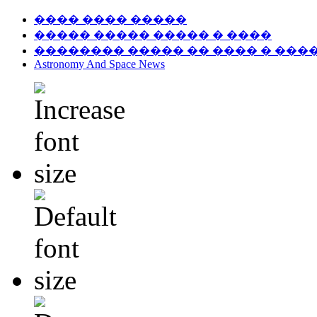
���� ���� �����
����� ����� ����� � ����
�������� ����� �� ���� � ���
Astronomy And Space News