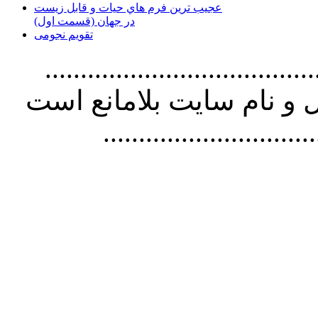
عجیب ترین فرم هاي حيات و قابل زيست
در جهان (قسمت اول)
تقویم نجومی
................................. استفاده از
و نام سايت بلامانع است
..............................