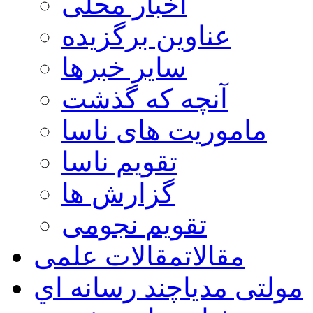
اخبار محلی
عناوین برگزیده
سایر خبرها
آنچه که گذشت
ماموریت های ناسا
تقویم ناسا
گزارش ها
تقویم نجومی
مقالات
مقالات علمی
مولتی مدیا
چند رسانه اي