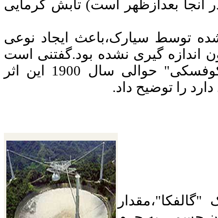
آنجا بعدازظهر است) تابش گرمایی
شده توسط سیارک،باعث ایجاد نوعی
اندازه گیری نشده بود.
گفتنی است
اولین بار یک مهندس لهستانی به نام "یارکوفسکی" حوالی سال 1900 این اثر
ارد را توضیح داد.
"گالفکا"،مقدار
زن جسمی به جرم