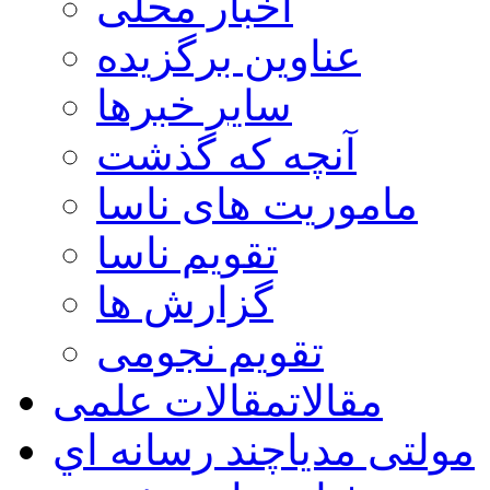
اخبار محلی
عناوین برگزیده
سایر خبرها
آنچه که گذشت
ماموریت های ناسا
تقویم ناسا
گزارش ها
تقویم نجومی
مقالات
مقالات علمی
مولتی مدیا
چند رسانه اي