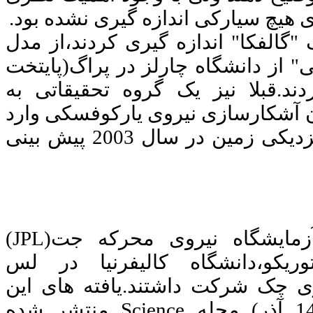
ی هیچ سیارکی اندازه گیری نشده بود.
ک
"گالفکا" اندازه گیری کردند،از مدل
" از دانشگاه چارلز در پراگ(پایتخت
.قبلا نیز یک گروه تحقیقاتی به
کرولیسکی" در سال 2000،امکان آشکارسازی نیروی یارکوفسکی وارد
بر سیارک "گالفکا" را در هنگام عبور آن از نزدیکی زمین در سال 2003 پیش بینی
زمایشگاه نیروی محرکه جت(
JPL
)
وریکو،دانشگاه کالیفرنیا در لس
ری چک شرکت داشتند.یافته های این
Science
منتشر شده