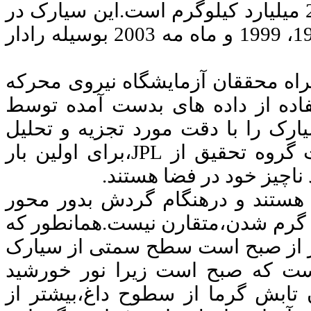
این سیارک در
سال 1991 کشف شد و سپس در سالهای 1995، 1999 و ماه مه 2003 بوسیله رادار
راه محققان آزمایشگاه نیروی محرکه
ستفاده از داده های بدست آمده توسط
رک را با دقت مورد تجزیه و تحلیل
 گروه تحقیق از
JPL
،برای اولین بار
ناچیز خود در فضا هستند.
 هستند و درهنگام گردش بدور محور
ن گرم شدن،متقارن نیست.
همانطور که
تر از صبح است سطح سمتی از سیارک
ت که صبح است زیرا نور خورشید
ن تابش گرما از سطوح داغ،بیشتر از