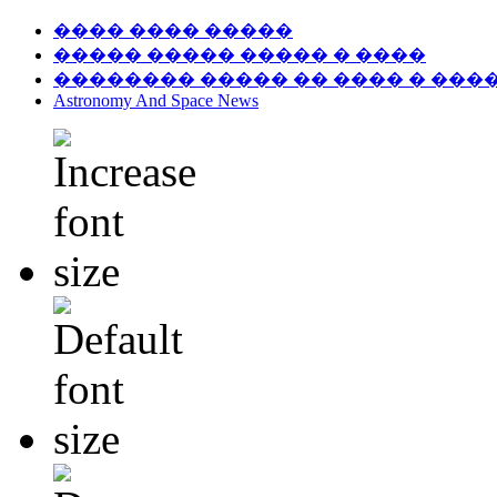
���� ���� �����
����� ����� ����� � ����
�������� ����� �� ���� � ���
Astronomy And Space News