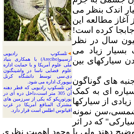
یار اندک بنظر می
طول 12 سالی که از آغاز مطالعه این
سیارک را 15 کیلومتر جابجا کرده است!
لیون سال در نظر
 بسیار زیاد می
◄
تلسکوپ رادیویی
ن سیارکهای بین
آرسیبو(
Arecibo
)
با همکاری بنیاد
ملی علوم آمریکا و با حمایت اداره
علوم فضایی ناسا در واشینگتون
دی.سی توسط دانشگاه کرنل
نبه های گوناگون
نیویورک اداره می شود.
این تلسکوپ رادیویی که قطر دهنه
سیاره ای به کمک
آن 305 متر است،داخل دره ای در
 زیادی از سیارکها
پورتوریکو که یکی از سرزمین های
مشترک المنافع آمریکا در غرب
 شمسی،سن نمونه
اقیانوس اطلس است قرار دارد.
ارکی" که در اثر
ضیح دهند ولی با وجود اهمیت نظری