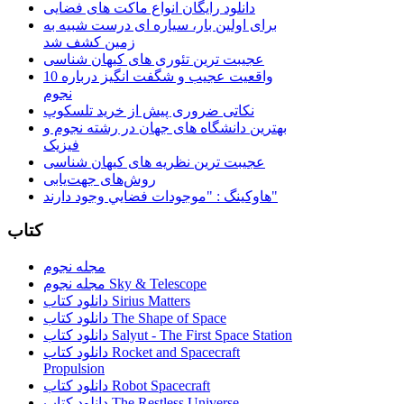
دانلود رایگان انواع ماکت های فضایی
برای اولین بار، سیاره ای درست شبیه به
زمین کشف شد
عجیبت ترین تئوری های کیهان شناسی
10 واقعیت عجیب و شگفت انگیز درباره
نجوم
نکاتی ضروری پیش از خرید تلسکوپ
بهترین دانشگاه های جهان در رشته نجوم و
فیزیک
عجیبت ترین نظریه های کیهان شناسی
روش‌های جهت‌یابی
هاوكينگ : "موجودات فضايي وجود دارند"
کتاب
مجله نجوم
مجله نجوم Sky & Telescope
دانلود کتاب Sirius Matters
دانلود کتاب The Shape of Space
دانلود کتاب Salyut - The First Space Station
دانلود کتاب Rocket and Spacecraft
Propulsion
دانلود کتاب Robot Spacecraft
دانلود کتاب The Restless Universe