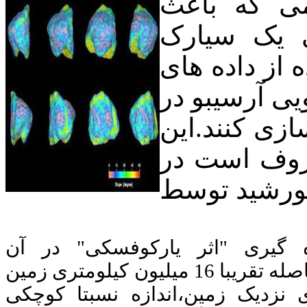
ی که باعث
ی یک سیارک
 از داده های
ی آرسیبو در
ازی کنند.این
عروف است در
خورشید توسط
 گیری "اثر یارکوفسکی" در آن
شدند،"گالفکا" نام دارد. سیارک "گالفکا" در فاصله تقریبا 16 میلیون کیلومتری زمین
ی نزدیک زمین،اندازه نسبتا کوچکی