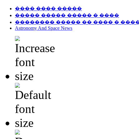
���� ���� �����
����� ����� ����� � ����
�������� ����� �� ���� � ���
Astronomy And Space News