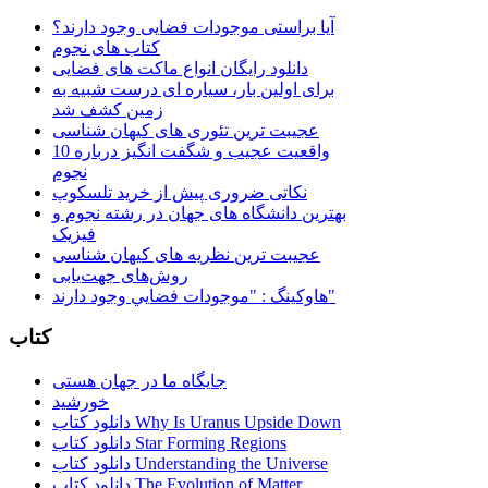
آیا براستی موجودات فضایی وجود دارند؟
کتاب های نجوم
دانلود رایگان انواع ماکت های فضایی
برای اولین بار، سیاره ای درست شبیه به
زمین کشف شد
عجیبت ترین تئوری های کیهان شناسی
10 واقعیت عجیب و شگفت انگیز درباره
نجوم
نکاتی ضروری پیش از خرید تلسکوپ
بهترین دانشگاه های جهان در رشته نجوم و
فیزیک
عجیبت ترین نظریه های کیهان شناسی
روش‌های جهت‌یابی
هاوكينگ : "موجودات فضايي وجود دارند"
کتاب
جایگاه ما در جهان هستی
خورشید
دانلود کتاب Why Is Uranus Upside Down
دانلود کتاب Star Forming Regions
دانلود کتاب Understanding the Universe
دانلود کتاب The Evolution of Matter