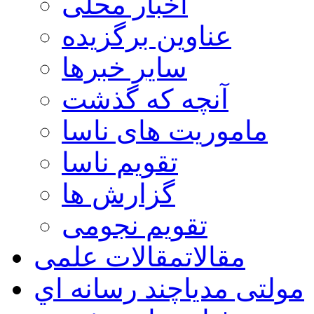
اخبار محلی
عناوین برگزیده
سایر خبرها
آنچه که گذشت
ماموریت های ناسا
تقویم ناسا
گزارش ها
تقویم نجومی
مقالات
مقالات علمی
مولتی مدیا
چند رسانه اي