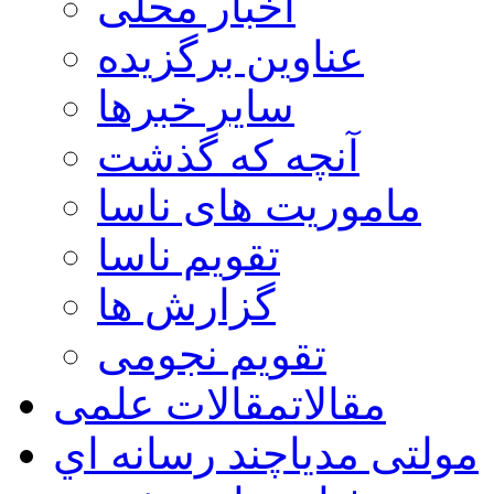
اخبار محلی
عناوین برگزیده
سایر خبرها
آنچه که گذشت
ماموریت های ناسا
تقویم ناسا
گزارش ها
تقویم نجومی
مقالات
مقالات علمی
مولتی مدیا
چند رسانه اي