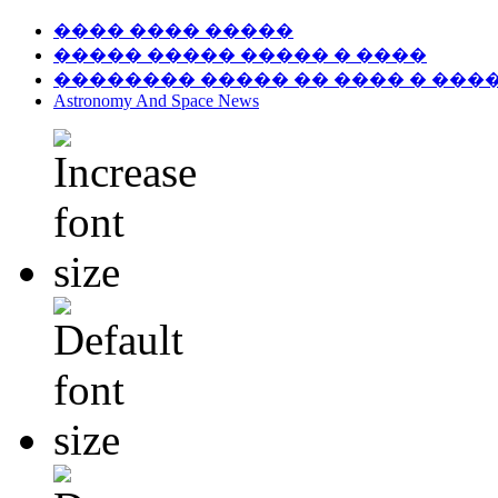
���� ���� �����
����� ����� ����� � ����
�������� ����� �� ���� � ���
Astronomy And Space News