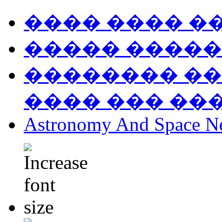
���� ���� �
����� �����
�������� ��
���� ��� ��
Astronomy And Space N