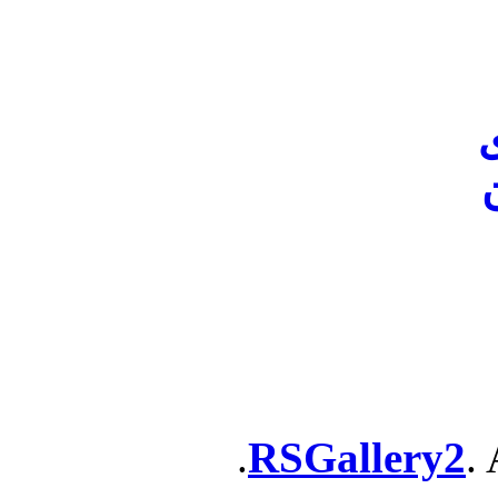
ن
RSGallery2
. 