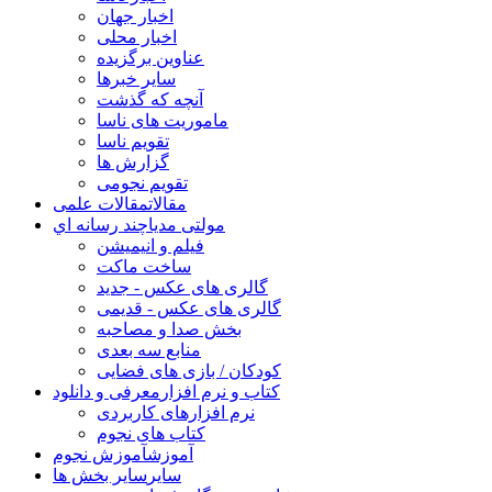
اخبار جهان
اخبار محلی
عناوین برگزیده
سایر خبرها
آنچه که گذشت
ماموریت های ناسا
تقویم ناسا
گزارش ها
تقویم نجومی
مقالات
مقالات علمی
مولتی مدیا
چند رسانه اي
فیلم و انیمیشن
ساخت ماکت
گالری های عکس - جدید
گالری های عکس - قدیمی
بخش صدا و مصاحبه
منابع سه بعدی
کودکان / بازی های فضایی
کتاب و نرم افزار
معرفی و دانلود
نرم افزارهای کاربردی
کتاب های نجوم
آموزش
آموزش نجوم
سایر
سایر بخش ها