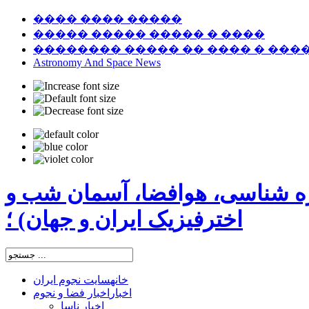
���� ���� �����
����� ����� ����� � ����
�������� ����� �� ���� � ���
Astronomy And Space News
ره شناسی، هوافضا، آسمان شب و
اخترفیزیک ایران و جهان) ؛
خانه
سایت نجوم ایران
اخبار
اخبار فضا و نجوم
اخبار ناسا