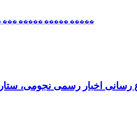
� ��� ����� ����� �����
اع رسانی اخبار رسمی نجومی، ستا