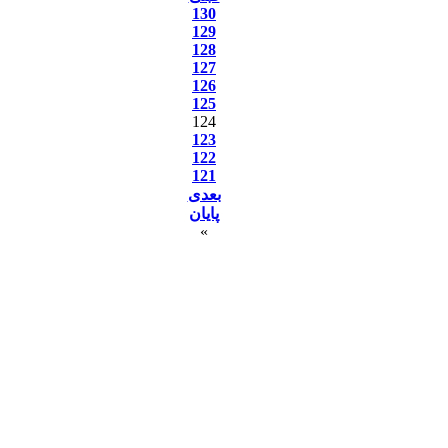
130
129
128
127
126
125
124
123
122
121
بعدی
پایان
»