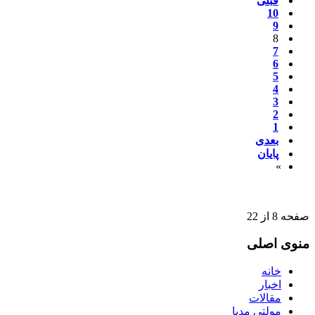
قبلی
10
9
8
7
6
5
4
3
2
1
بعدی
پایان
»
صفحه 8 از 22
منوی اصلی
خانه
اخبار
مقالات
مولتی مدیا