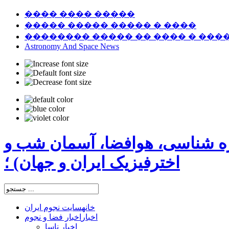
���� ���� �����
����� ����� ����� � ����
�������� ����� �� ���� � ���
Astronomy And Space News
ره شناسی، هوافضا، آسمان شب و
اخترفیزیک ایران و جهان) ؛
خانه
سایت نجوم ایران
اخبار
اخبار فضا و نجوم
اخبار ناسا