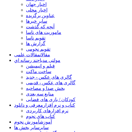
اخبار جهان
اخبار محلی
عناوین برگزیده
سایر خبرها
آنچه که گذشت
ماموریت های ناسا
تقویم ناسا
گزارش ها
تقویم نجومی
مقالات
مقالات علمی
مولتی مدیا
چند رسانه اي
فیلم و انیمیشن
ساخت ماکت
گالری های عکس - جدید
گالری های عکس - قدیمی
بخش صدا و مصاحبه
منابع سه بعدی
کودکان / بازی های فضایی
کتاب و نرم افزار
معرفی و دانلود
نرم افزارهای کاربردی
کتاب های نجوم
آموزش
آموزش نجوم
سایر
سایر بخش ها