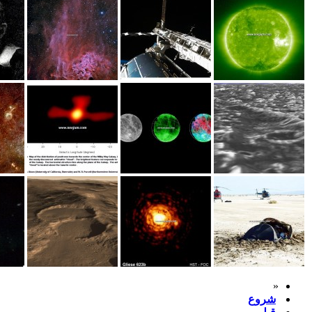
«
شروع