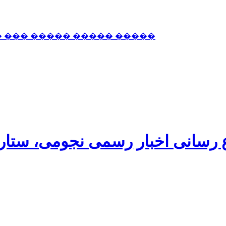
� ��� ����� ����� �����
اع رسانی اخبار رسمی نجومی، ستا