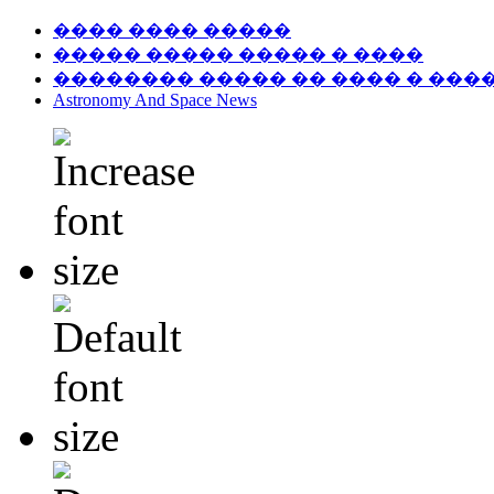
���� ���� �����
����� ����� ����� � ����
�������� ����� �� ���� � ���
Astronomy And Space News