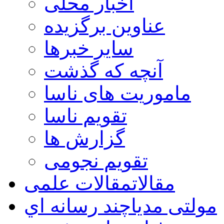
اخبار محلی
عناوین برگزیده
سایر خبرها
آنچه که گذشت
ماموریت های ناسا
تقویم ناسا
گزارش ها
تقویم نجومی
مقالات
مقالات علمی
مولتی مدیا
چند رسانه اي