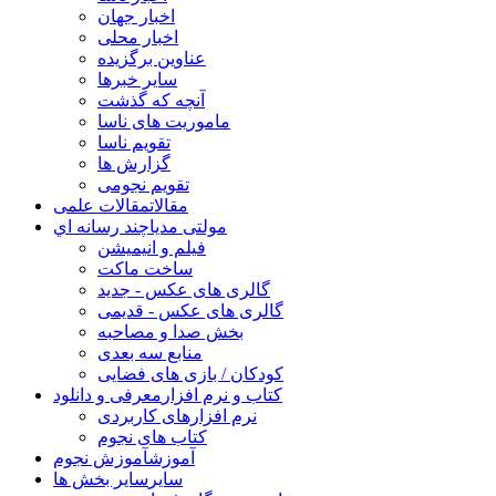
اخبار جهان
اخبار محلی
عناوین برگزیده
سایر خبرها
آنچه که گذشت
ماموریت های ناسا
تقویم ناسا
گزارش ها
تقویم نجومی
مقالات
مقالات علمی
مولتی مدیا
چند رسانه اي
فیلم و انیمیشن
ساخت ماکت
گالری های عکس - جدید
گالری های عکس - قدیمی
بخش صدا و مصاحبه
منابع سه بعدی
کودکان / بازی های فضایی
کتاب و نرم افزار
معرفی و دانلود
نرم افزارهای کاربردی
کتاب های نجوم
آموزش
آموزش نجوم
سایر
سایر بخش ها