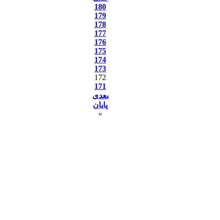
180
179
178
177
176
175
174
173
172
171
بعدی
پایان
»