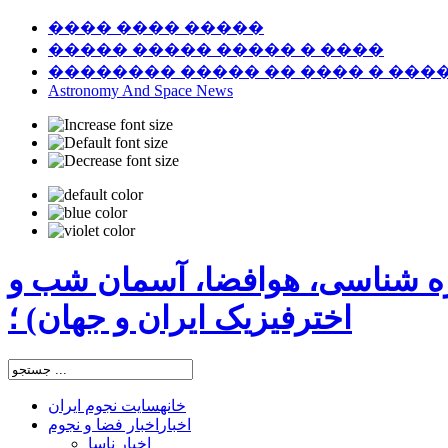
���� ���� �����
����� ����� ����� � ����
�������� ����� �� ���� � ���
Astronomy And Space News
ره شناسی، هوافضا، آسمان شب و
اخترفیزیک ایران و جهان) ؛
خانه
سایت نجوم ایران
اخبار
اخبار فضا و نجوم
اخبار ناسا