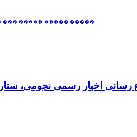
� ��� ����� ����� �����
اع رسانی اخبار رسمی نجومی، ستا