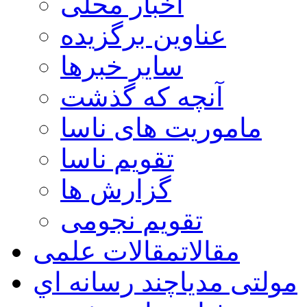
اخبار محلی
عناوین برگزیده
سایر خبرها
آنچه که گذشت
ماموریت های ناسا
تقویم ناسا
گزارش ها
تقویم نجومی
مقالات
مقالات علمی
مولتی مدیا
چند رسانه اي