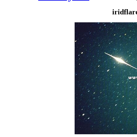
iridfla