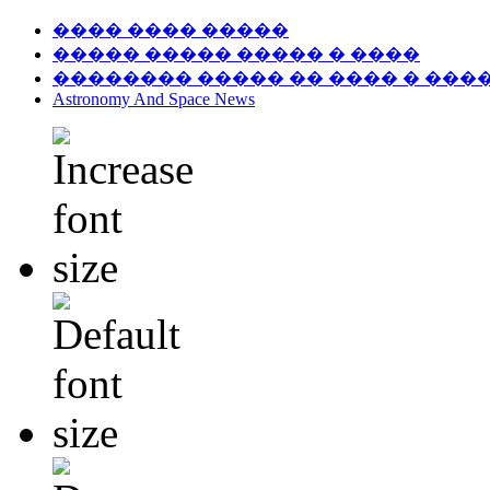
���� ���� �����
����� ����� ����� � ����
�������� ����� �� ���� � ���
Astronomy And Space News