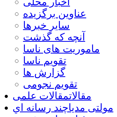
اخبار محلی
عناوین برگزیده
سایر خبرها
آنچه که گذشت
ماموریت های ناسا
تقویم ناسا
گزارش ها
تقویم نجومی
مقالات
مقالات علمی
مولتی مدیا
چند رسانه اي