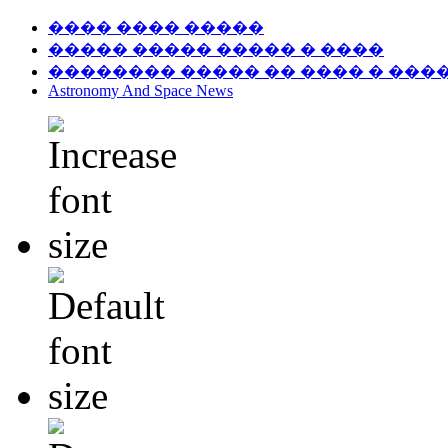
���� ���� �����
����� ����� ����� � ����
�������� ����� �� ���� � ���
Astronomy And Space News