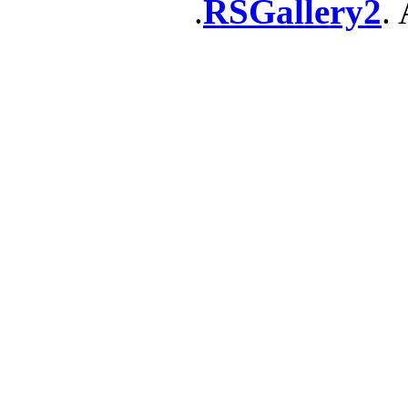
RSGallery2
. 