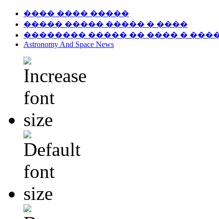
���� ���� �����
����� ����� ����� � ����
�������� ����� �� ���� � ���
Astronomy And Space News