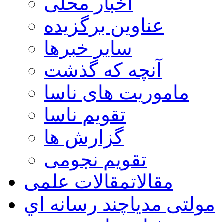
اخبار محلی
عناوین برگزیده
سایر خبرها
آنچه که گذشت
ماموریت های ناسا
تقویم ناسا
گزارش ها
تقویم نجومی
مقالات
مقالات علمی
مولتی مدیا
چند رسانه اي