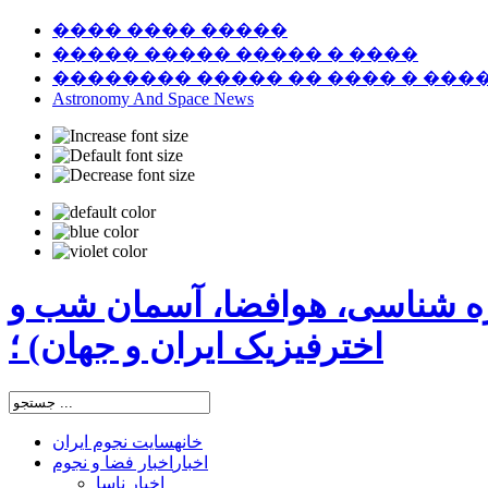
���� ���� �����
����� ����� ����� � ����
�������� ����� �� ���� � ���
Astronomy And Space News
ره شناسی، هوافضا، آسمان شب و
اخترفیزیک ایران و جهان) ؛
خانه
سایت نجوم ایران
اخبار
اخبار فضا و نجوم
اخبار ناسا