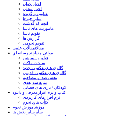
اخبار جهان
اخبار محلی
عناوین برگزیده
سایر خبرها
آنچه که گذشت
ماموریت های ناسا
تقویم ناسا
گزارش ها
تقویم نجومی
مقالات
مقالات علمی
مولتی مدیا
چند رسانه اي
فیلم و انیمیشن
ساخت ماکت
گالری های عکس - جدید
گالری های عکس - قدیمی
بخش صدا و مصاحبه
منابع سه بعدی
کودکان / بازی های فضایی
کتاب و نرم افزار
معرفی و دانلود
نرم افزارهای کاربردی
کتاب های نجوم
آموزش
آموزش نجوم
سایر
سایر بخش ها