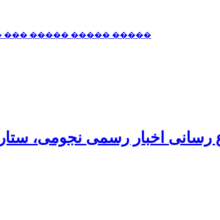
� ��� ����� ����� �����
اع رسانی اخبار رسمی نجومی، ستا