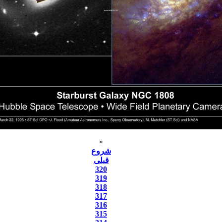
«
شروع
قبلی
320
319
318
317
316
315