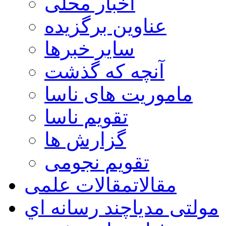
اخبار محلی
عناوین برگزیده
سایر خبرها
آنچه که گذشت
ماموریت های ناسا
تقویم ناسا
گزارش ها
تقویم نجومی
مقالات
مقالات علمی
مولتی مدیا
چند رسانه اي