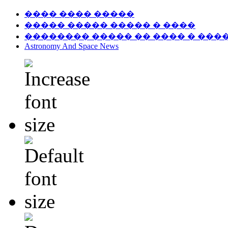
���� ���� �����
����� ����� ����� � ����
�������� ����� �� ���� � ���
Astronomy And Space News