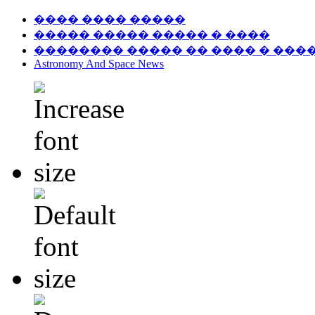
���� ���� �����
����� ����� ����� � ����
�������� ����� �� ���� � ���
Astronomy And Space News