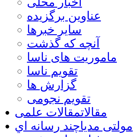
اخبار محلی
عناوین برگزیده
سایر خبرها
آنچه که گذشت
ماموریت های ناسا
تقویم ناسا
گزارش ها
تقویم نجومی
مقالات
مقالات علمی
مولتی مدیا
چند رسانه اي