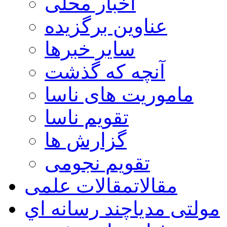
اخبار محلی
عناوین برگزیده
سایر خبرها
آنچه که گذشت
ماموریت های ناسا
تقویم ناسا
گزارش ها
تقویم نجومی
مقالات
مقالات علمی
مولتی مدیا
چند رسانه اي