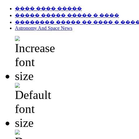
���� ���� �����
����� ����� ����� � ����
�������� ����� �� ���� � ���
Astronomy And Space News