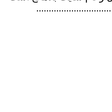
..............................