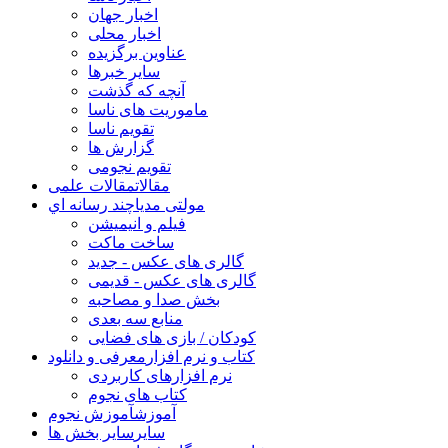
اخبار جهان
اخبار محلی
عناوین برگزیده
سایر خبرها
آنچه که گذشت
ماموریت های ناسا
تقویم ناسا
گزارش ها
تقویم نجومی
مقالات
مقالات علمی
مولتی مدیا
چند رسانه اي
فیلم و انیمیشن
ساخت ماکت
گالری های عکس - جدید
گالری های عکس - قدیمی
بخش صدا و مصاحبه
منابع سه بعدی
کودکان / بازی های فضایی
کتاب و نرم افزار
معرفی و دانلود
نرم افزارهای کاربردی
کتاب های نجوم
آموزش
آموزش نجوم
سایر
سایر بخش ها