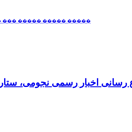
� ��� ����� ����� �����
اع رسانی اخبار رسمی نجومی، ستا