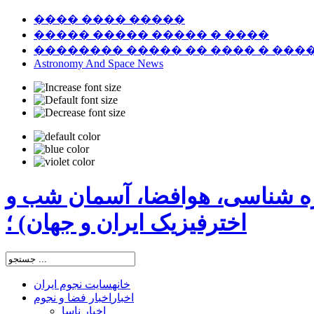
���� ���� �����
����� ����� ����� � ����
�������� ����� �� ���� � ���
Astronomy And Space News
ره شناسی، هوافضا، آسمان شب و
اخترفیزیک ایران و جهان) ؛
خانه
سایت نجوم ایران
اخبار
اخبار فضا و نجوم
اخبار ناسا