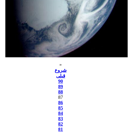
«
شروع
قبلی
90
89
88
87
86
85
84
83
82
81