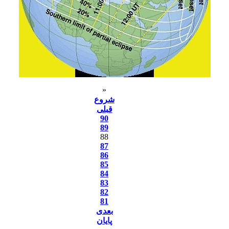
«
شروع
قبلی
90
89
88
87
86
85
84
83
82
81
بعدی
پایان