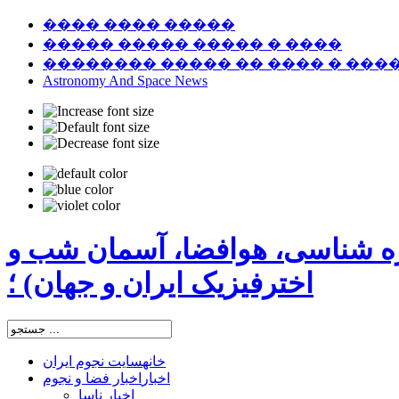
���� ���� �����
����� ����� ����� � ����
�������� ����� �� ���� � ���
Astronomy And Space News
ره شناسی، هوافضا، آسمان شب و
اخترفیزیک ایران و جهان) ؛
خانه
سایت نجوم ایران
اخبار
اخبار فضا و نجوم
اخبار ناسا