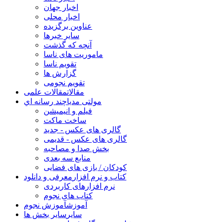
اخبار جهان
اخبار محلی
عناوین برگزیده
سایر خبرها
آنچه که گذشت
ماموریت های ناسا
تقویم ناسا
گزارش ها
تقویم نجومی
مقالات
مقالات علمی
مولتی مدیا
چند رسانه اي
فیلم و انیمیشن
ساخت ماکت
گالری های عکس - جدید
گالری های عکس - قدیمی
بخش صدا و مصاحبه
منابع سه بعدی
کودکان / بازی های فضایی
کتاب و نرم افزار
معرفی و دانلود
نرم افزارهای کاربردی
کتاب های نجوم
آموزش
آموزش نجوم
سایر
سایر بخش ها