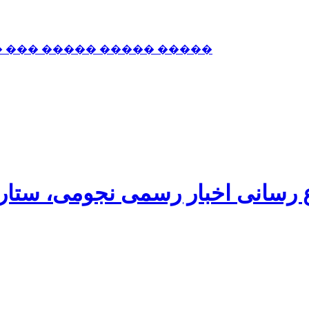
� ��� ����� ����� �����
اع رسانی اخبار رسمی نجومی، ستا