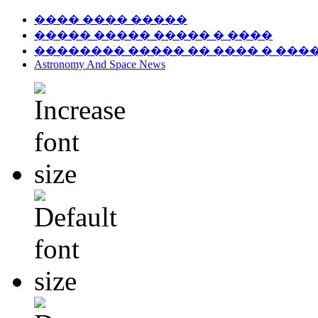
���� ���� �����
����� ����� ����� � ����
�������� ����� �� ���� � ���
Astronomy And Space News