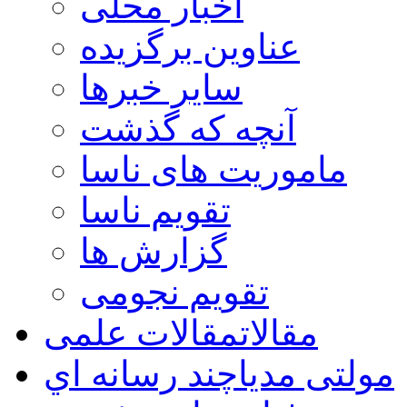
اخبار محلی
عناوین برگزیده
سایر خبرها
آنچه که گذشت
ماموریت های ناسا
تقویم ناسا
گزارش ها
تقویم نجومی
مقالات
مقالات علمی
مولتی مدیا
چند رسانه اي