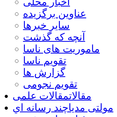
اخبار محلی
عناوین برگزیده
سایر خبرها
آنچه که گذشت
ماموریت های ناسا
تقویم ناسا
گزارش ها
تقویم نجومی
مقالات
مقالات علمی
مولتی مدیا
چند رسانه اي