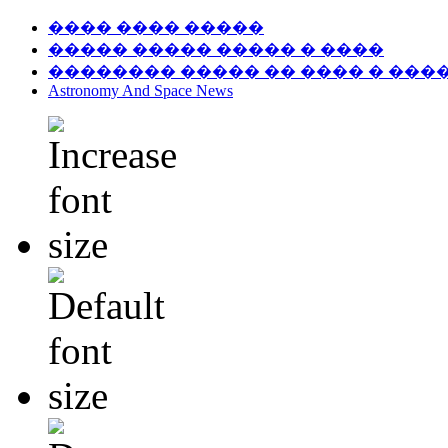
���� ���� �����
����� ����� ����� � ����
�������� ����� �� ���� � ���
Astronomy And Space News