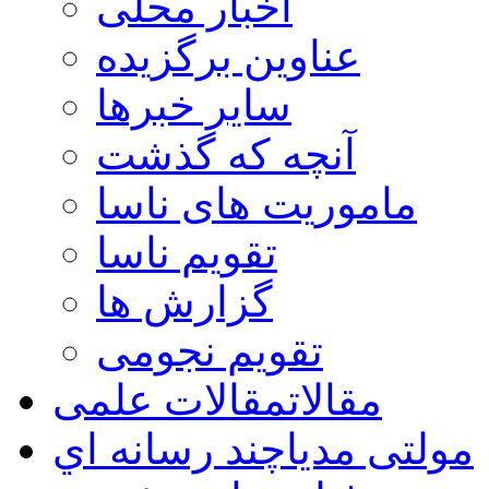
اخبار محلی
عناوین برگزیده
سایر خبرها
آنچه که گذشت
ماموریت های ناسا
تقویم ناسا
گزارش ها
تقویم نجومی
مقالات
مقالات علمی
مولتی مدیا
چند رسانه اي