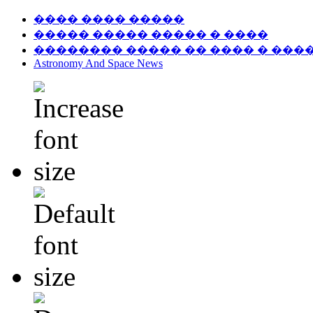
���� ���� �����
����� ����� ����� � ����
�������� ����� �� ���� � ���
Astronomy And Space News