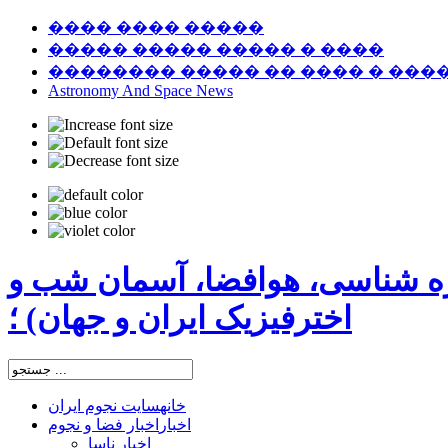
���� ���� �����
����� ����� ����� � ����
�������� ����� �� ���� � ���
Astronomy And Space News
ره شناسی، هوافضا، آسمان شب و
اخترفیزیک ایران و جهان) ؛
خانه
سایت نجوم ایران
اخبار
اخبار فضا و نجوم
اخبار ناسا