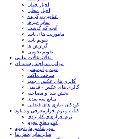
اخبار جهان
اخبار محلی
عناوین برگزیده
سایر خبرها
آنچه که گذشت
ماموریت های ناسا
تقویم ناسا
گزارش ها
تقویم نجومی
مقالات
مقالات علمی
مولتی مدیا
چند رسانه اي
فیلم و انیمیشن
ساخت ماکت
گالری های عکس - جدید
گالری های عکس - قدیمی
بخش صدا و مصاحبه
منابع سه بعدی
کودکان / بازی های فضایی
کتاب و نرم افزار
معرفی و دانلود
نرم افزارهای کاربردی
کتاب های نجوم
آموزش
آموزش نجوم
سایر
سایر بخش ها