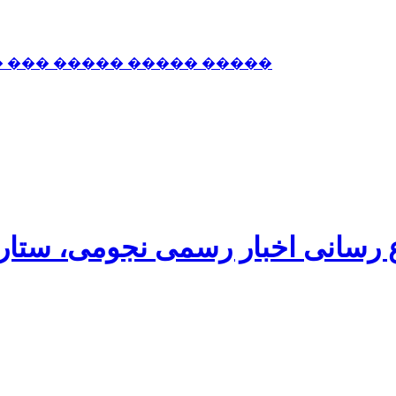
� ��� ����� ����� �����
اع رسانی اخبار رسمی نجومی، ستا