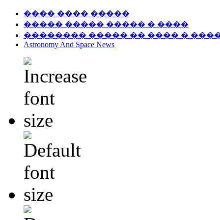
���� ���� �����
����� ����� ����� � ����
�������� ����� �� ���� � ���
Astronomy And Space News