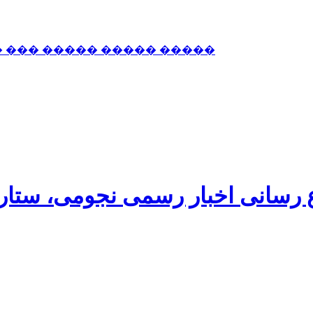
� ��� ����� ����� �����
اع رسانی اخبار رسمی نجومی، ستا