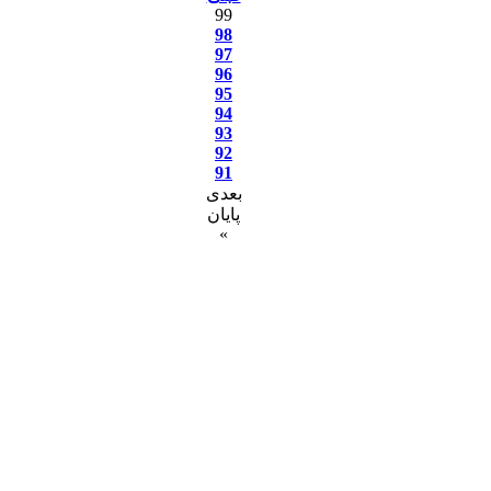
99
98
97
96
95
94
93
92
91
بعدی
پایان
»