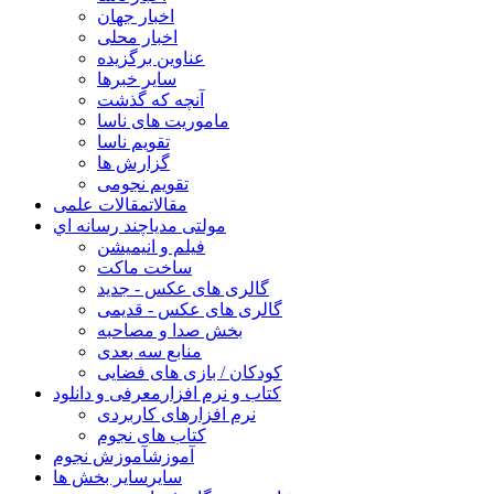
اخبار جهان
اخبار محلی
عناوین برگزیده
سایر خبرها
آنچه که گذشت
ماموریت های ناسا
تقویم ناسا
گزارش ها
تقویم نجومی
مقالات
مقالات علمی
مولتی مدیا
چند رسانه اي
فیلم و انیمیشن
ساخت ماکت
گالری های عکس - جدید
گالری های عکس - قدیمی
بخش صدا و مصاحبه
منابع سه بعدی
کودکان / بازی های فضایی
کتاب و نرم افزار
معرفی و دانلود
نرم افزارهای کاربردی
کتاب های نجوم
آموزش
آموزش نجوم
سایر
سایر بخش ها