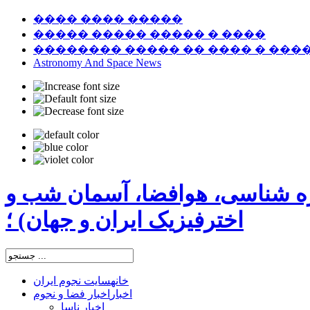
���� ���� �����
����� ����� ����� � ����
�������� ����� �� ���� � ���
Astronomy And Space News
ره شناسی، هوافضا، آسمان شب و
اخترفیزیک ایران و جهان) ؛
خانه
سایت نجوم ایران
اخبار
اخبار فضا و نجوم
اخبار ناسا