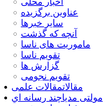
اخبار محلی
عناوین برگزیده
سایر خبرها
آنچه که گذشت
ماموریت های ناسا
تقویم ناسا
گزارش ها
تقویم نجومی
مقالات
مقالات علمی
مولتی مدیا
چند رسانه اي