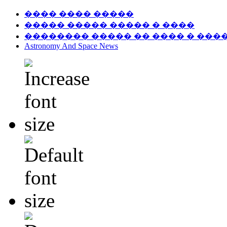
���� ���� �����
����� ����� ����� � ����
�������� ����� �� ���� � ���
Astronomy And Space News