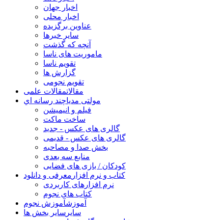
اخبار جهان
اخبار محلی
عناوین برگزیده
سایر خبرها
آنچه که گذشت
ماموریت های ناسا
تقویم ناسا
گزارش ها
تقویم نجومی
مقالات
مقالات علمی
مولتی مدیا
چند رسانه اي
فیلم و انیمیشن
ساخت ماکت
گالری های عکس - جدید
گالری های عکس - قدیمی
بخش صدا و مصاحبه
منابع سه بعدی
کودکان / بازی های فضایی
کتاب و نرم افزار
معرفی و دانلود
نرم افزارهای کاربردی
کتاب های نجوم
آموزش
آموزش نجوم
سایر
سایر بخش ها