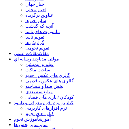
اخبار جهان
اخبار محلی
عناوین برگزیده
سایر خبرها
آنچه که گذشت
ماموریت های ناسا
تقویم ناسا
گزارش ها
تقویم نجومی
مقالات
مقالات علمی
مولتی مدیا
چند رسانه اي
فیلم و انیمیشن
ساخت ماکت
گالری های عکس - جدید
گالری های عکس - قدیمی
بخش صدا و مصاحبه
منابع سه بعدی
کودکان / بازی های فضایی
کتاب و نرم افزار
معرفی و دانلود
نرم افزارهای کاربردی
کتاب های نجوم
آموزش
آموزش نجوم
سایر
سایر بخش ها