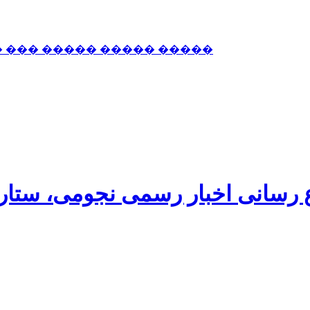
� ��� ����� ����� �����
اع رسانی اخبار رسمی نجومی، ستا