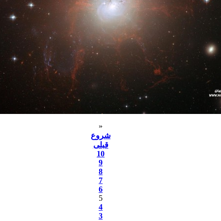
«
شروع
قبلی
10
9
8
7
6
5
4
3