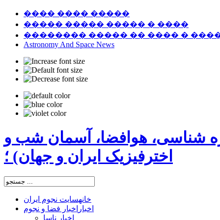
���� ���� �����
����� ����� ����� � ����
�������� ����� �� ���� � ���
Astronomy And Space News
ره شناسی، هوافضا، آسمان شب و
اخترفیزیک ایران و جهان) ؛
خانه
سایت نجوم ایران
اخبار
اخبار فضا و نجوم
اخبار ناسا