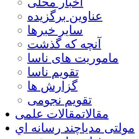
اخبار محلی
عناوین برگزیده
سایر خبرها
آنچه که گذشت
ماموریت های ناسا
تقویم ناسا
گزارش ها
تقویم نجومی
مقالات
مقالات علمی
مولتی مدیا
چند رسانه اي