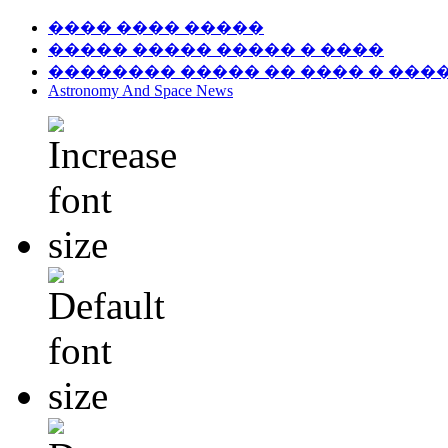
���� ���� �����
����� ����� ����� � ����
�������� ����� �� ���� � ���
Astronomy And Space News