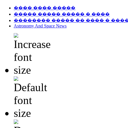
���� ���� �����
����� ����� ����� � ����
�������� ����� �� ���� � ���
Astronomy And Space News