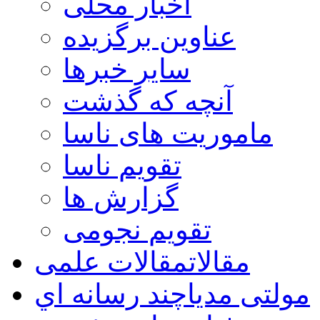
اخبار محلی
عناوین برگزیده
سایر خبرها
آنچه که گذشت
ماموریت های ناسا
تقویم ناسا
گزارش ها
تقویم نجومی
مقالات
مقالات علمی
مولتی مدیا
چند رسانه اي