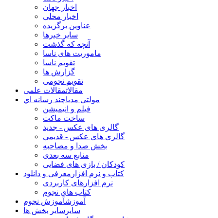
اخبار جهان
اخبار محلی
عناوین برگزیده
سایر خبرها
آنچه که گذشت
ماموریت های ناسا
تقویم ناسا
گزارش ها
تقویم نجومی
مقالات
مقالات علمی
مولتی مدیا
چند رسانه اي
فیلم و انیمیشن
ساخت ماکت
گالری های عکس - جدید
گالری های عکس - قدیمی
بخش صدا و مصاحبه
منابع سه بعدی
کودکان / بازی های فضایی
کتاب و نرم افزار
معرفی و دانلود
نرم افزارهای کاربردی
کتاب های نجوم
آموزش
آموزش نجوم
سایر
سایر بخش ها