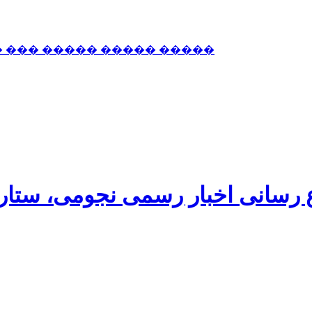
� ��� ����� ����� �����
اع رسانی اخبار رسمی نجومی، ستا