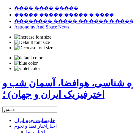
���� ���� �����
����� ����� ����� � ����
�������� ����� �� ���� � ���
Astronomy And Space News
ره شناسی، هوافضا، آسمان شب و
اخترفیزیک ایران و جهان) ؛
خانه
سایت نجوم ایران
اخبار
اخبار فضا و نجوم
اخبار ناسا