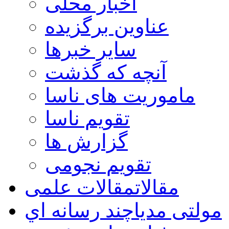
اخبار محلی
عناوین برگزیده
سایر خبرها
آنچه که گذشت
ماموریت های ناسا
تقویم ناسا
گزارش ها
تقویم نجومی
مقالات
مقالات علمی
مولتی مدیا
چند رسانه اي