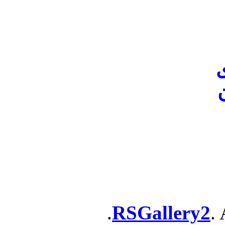
ن
RSGallery2
. 