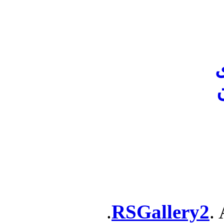
ن
RSGallery2
. 