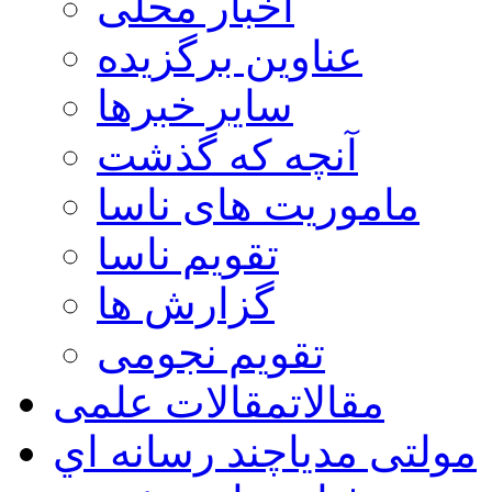
اخبار محلی
عناوین برگزیده
سایر خبرها
آنچه که گذشت
ماموریت های ناسا
تقویم ناسا
گزارش ها
تقویم نجومی
مقالات
مقالات علمی
مولتی مدیا
چند رسانه اي