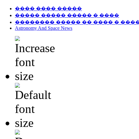
���� ���� �����
����� ����� ����� � ����
�������� ����� �� ���� � ���
Astronomy And Space News