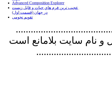
Advanced Composition Explorer
عجیب ترین فرم هاي حيات و قابل زيست
در جهان (قسمت اول)
تقویم نجومی
................................. استفاده از
و نام سايت بلامانع است
..............................