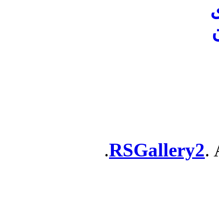
ن
RSGallery2
. 