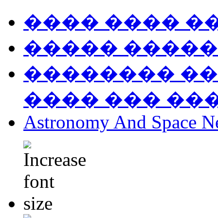
���� ���� �
����� �����
�������� ��
���� ��� ��
Astronomy And Space N