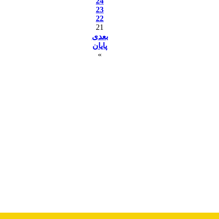
24
23
22
21
بعدی
پایان
»