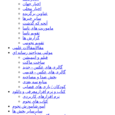
اخبار جهان
اخبار محلی
عناوین برگزیده
سایر خبرها
آنچه که گذشت
ماموریت های ناسا
تقویم ناسا
گزارش ها
تقویم نجومی
مقالات
مقالات علمی
مولتی مدیا
چند رسانه اي
فیلم و انیمیشن
ساخت ماکت
گالری های عکس - جدید
گالری های عکس - قدیمی
بخش صدا و مصاحبه
منابع سه بعدی
کودکان / بازی های فضایی
کتاب و نرم افزار
معرفی و دانلود
نرم افزارهای کاربردی
کتاب های نجوم
آموزش
آموزش نجوم
سایر
سایر بخش ها