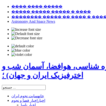
���� ���� �����
����� ����� ����� � ����
�������� ����� �� ���� � ���
Astronomy And Space News
ره شناسی، هوافضا، آسمان شب و
اخترفیزیک ایران و جهان) ؛
خانه
سایت نجوم ایران
اخبار
اخبار فضا و نجوم
اخبار ناسا