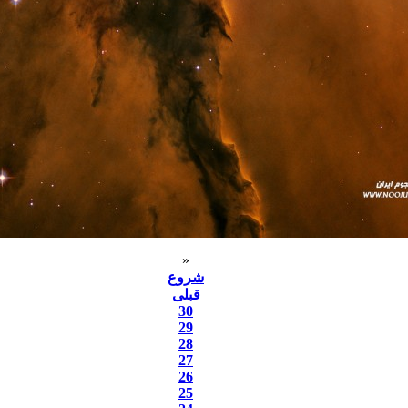
«
شروع
قبلی
30
29
28
27
26
25