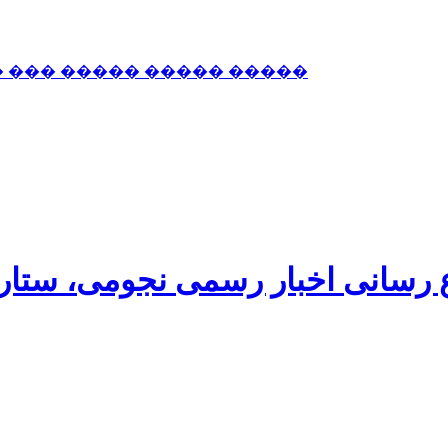
� ��� ����� ����� �����
اع رسانی اخبار رسمی نجومی، ستا