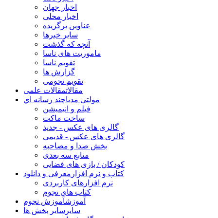
اخبار جهان
اخبار محلی
عناوین برگزیده
سایر خبرها
آنچه که گذشت
ماموریت های ناسا
تقویم ناسا
گزارش ها
تقویم نجومی
مقالات
مقالات علمی
مولتی مدیا
چند رسانه اي
فیلم و انیمیشن
ساخت ماکت
گالری های عکس - جدید
گالری های عکس - قدیمی
بخش صدا و مصاحبه
منابع سه بعدی
کودکان / بازی های فضایی
کتاب و نرم افزار
معرفی و دانلود
نرم افزارهای کاربردی
کتاب های نجوم
آموزش
آموزش نجوم
سایر
سایر بخش ها