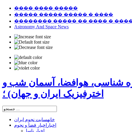
���� ���� �����
����� ����� ����� � ����
�������� ����� �� ���� � ���
Astronomy And Space News
ره شناسی، هوافضا، آسمان شب و
اخترفیزیک ایران و جهان) ؛
خانه
سایت نجوم ایران
اخبار
اخبار فضا و نجوم
اخبار ناسا