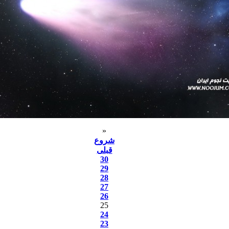
«
شروع
قبلی
30
29
28
27
26
25
24
23