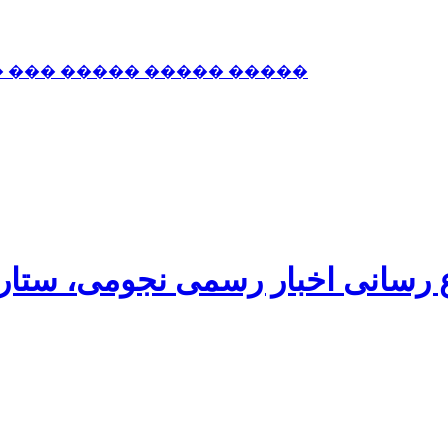
� ��� ����� ����� �����
اع رسانی اخبار رسمی نجومی، ستا