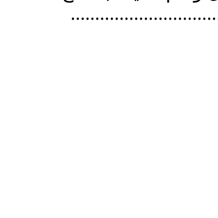
..............................