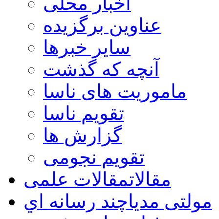
اخبار محلی
عناوین برگزیده
سایر خبرها
آنچه که گذشت
ماموریت های ناسا
تقویم ناسا
گزارش ها
تقویم نجومی
مقالات
مقالات علمی
مولتی مدیا
چند رسانه اي