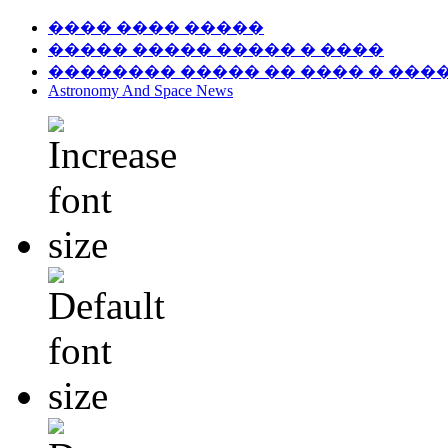
���� ���� �����
����� ����� ����� � ����
�������� ����� �� ���� � ���
Astronomy And Space News