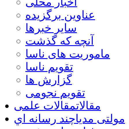
اخبار محلی
عناوین برگزیده
سایر خبرها
آنچه که گذشت
ماموریت های ناسا
تقویم ناسا
گزارش ها
تقویم نجومی
مقالات
مقالات علمی
مولتی مدیا
چند رسانه اي