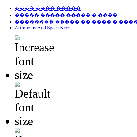
���� ���� �����
����� ����� ����� � ����
�������� ����� �� ���� � ���
Astronomy And Space News